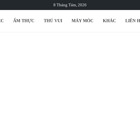
8 Tháng Tám, 2026
ỆC
ẨM THỰC
THÚ VUI
MÁY MÓC
KHÁC
LIÊN 