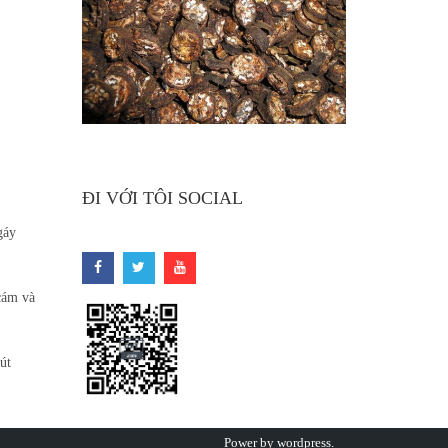
ĐI VỚI TÔI SOCIAL
gáy
cám và
út
Power by
wordpress
.