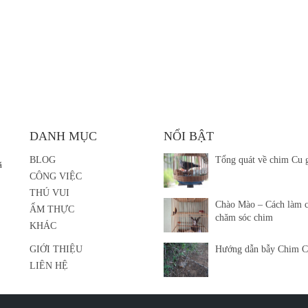
DANH MỤC
NỔI BẬT
BLOG
Tổng quát về chim Cu 
ã
CÔNG VIỆC
THÚ VUI
Chào Mào – Cách làm 
ẨM THỰC
chăm sóc chim
KHÁC
GIỚI THIỆU
Hướng dẫn bẫy Chim C
LIÊN HỆ