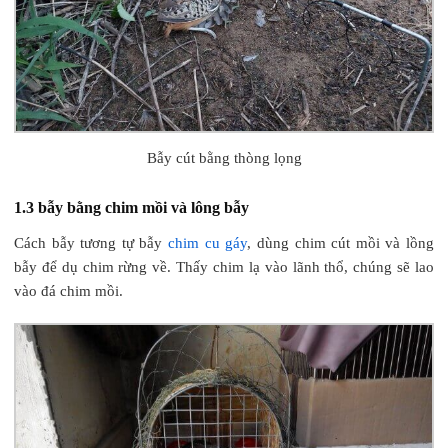
Bẫy cút bằng thòng lọng
1.3 bẫy bằng chim mồi và lông bẫy
Cách bẫy tương tự bẫy
chim cu gáy
, dùng chim cút mồi và lồng
bẫy để dụ chim rừng về. Thấy chim lạ vào lãnh thổ, chúng sẽ lao
vào đá chim mồi.