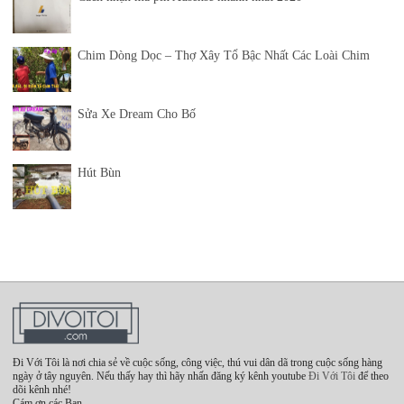
Chim Dòng Dọc – Thợ Xây Tổ Bậc Nhất Các Loài Chim
Sửa Xe Dream Cho Bố
Hút Bùn
Đi Với Tôi là nơi chia sẻ về cuộc sống, công việc, thú vui dân dã trong cuộc sống hàng
ngày ở tây nguyên. Nếu thấy hay thì hãy nhấn đăng ký kênh youtube
Đi Với Tôi
để theo
dõi kênh nhé!
Cám ơn các Bạn.