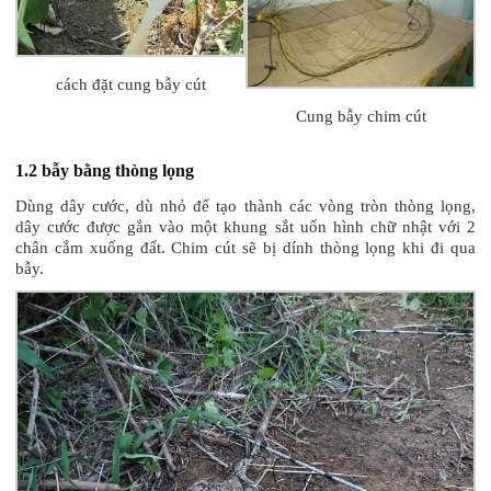
cách đặt cung bẫy cút
Cung bẫy chim cút
1.2 bẫy bằng thòng lọng
Dùng dây cước, dù nhỏ để tạo thành các vòng tròn thòng lọng,
dây cước được gắn vào một khung sắt uốn hình chữ nhật với 2
chân cắm xuống đất. Chim cút sẽ bị dính thòng lọng khi đi qua
bẫy.