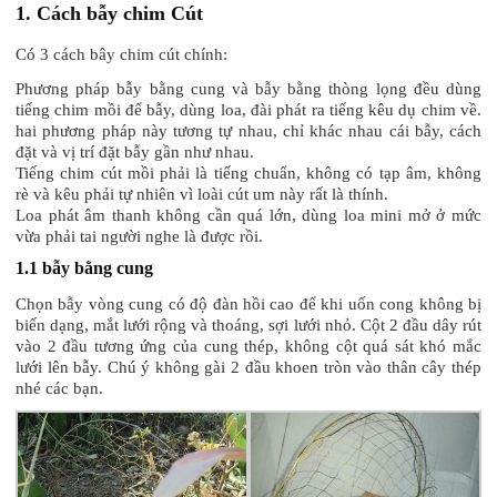
1. Cách bẫy chim Cút
Có 3 cách bây chim cút chính:
Phương pháp bẫy bằng cung và bẫy bằng thòng lọng đều dùng
tiếng chim mồi để bẫy, dùng loa, đài phát ra tiếng kêu dụ chim về.
hai phương pháp này tương tự nhau, chỉ khác nhau cái bẫy, cách
đặt và vị trí đặt bẫy gần như nhau.
Tiếng chim cút mồi phải là tiếng chuẩn, không có tạp âm, không
rè và kêu phải tự nhiên vì loài cút um này rất là thính.
Loa phát âm thanh không cần quá lớn, dùng loa mini mở ở mức
vừa phải tai người nghe là được rồi.
1.1 bẫy bằng cung
Chọn bẫy vòng cung có độ đàn hồi cao để khi uốn cong không bị
biến dạng, mắt lưới rộng và thoáng, sợi lưới nhỏ. Cột 2 đầu dây rút
vào 2 đầu tương ứng của cung thép, không cột quá sát khó mắc
lưới lên bẫy. Chú ý không gài 2 đầu khoen tròn vào thân cây thép
nhé các bạn.