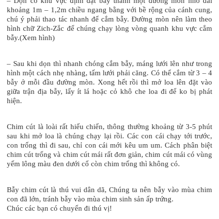
– Dọn cỏ khu vực định đặt bẫy thành một đường mòn nhỏ dài
khoảng 1m – 1,2m chiều ngang bằng với bề rộng của cánh cung,
chú ý phải thao tác nhanh để cắm bẫy. Đường mòn nên làm theo
hình chữ Zich-Zắc để chúng chạy lòng vòng quanh khu vực cắm
bẫy.(Xem hình)
– Sau khi dọn thì nhanh chóng cắm bẫy, máng lưới lên như trong
hình một cách nhẹ nhàng, tấm lưới phải căng. Có thể cắm từ 3 – 4
bẫy ở mỗi đầu đường mòn. Xong hết rồi thì mở loa lên đặt vào
giữa trận địa bẫy, lấy ít lá hoặc cỏ khô che loa đi để ko bị phát
hiện.
Chim cút là loài rất hiếu chiến, thông thường khoảng từ 3-5 phút
sau khi mở loa là chúng chạy lại rồi. Các con cái chạy tới trước,
con trống thì đi sau, chỉ con cái mới kêu um um. Cách phân biệt
chim cút trống và chim cút mái rất đơn giản, chim cút mái có vùng
yếm lông màu đen dưới cổ còn chim trống thì không có.
Bẫy chim cút là thú vui dân dã, Chúng ta nên bẫy vào mùa chim
con đã lớn, tránh bẫy vào mùa chim sinh sản ấp trứng.
Chúc các bạn có chuyến đi thú vị!