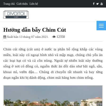
Trang chủ
Giới thiệu
Liên hệ
Hướng dẫn bẫy Chim Cút
Xuất bản 13 tháng 07 năm 2021.
12350
Chim cút rừng (cút um) ở nước ta phân bố rộng khắp các vùng
miền, loài này có ngoại hình nhỏ và mập mạp, chúng chủ yếu ăn
các loại hạt cỏ và cả côn trùng. Ngoài tự nhiên loài này thường
sống ở nơi có đồng cỏ, nguồn thức ăn dồi dào như bãi ngô, sắn,
khoai mì, vườn đậu… Chúng di chuyển rất nhanh và bay từng
đoạn ngắn khi bị đánh động, chim mái hăng hơn chim trống.