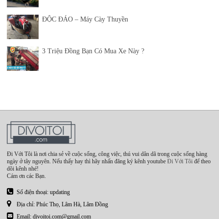
ĐỘC ĐÁO – Máy Cày Thuyền
3 Triệu Đồng Bạn Có Mua Xe Này ?
Đi Với Tôi là nơi chia sẻ về cuộc sống, công việc, thú vui dân dã trong cuộc sống hàng
ngày ở tây nguyên. Nếu thấy hay thì hãy nhấn đăng ký kênh youtube
Đi Với Tôi
để theo
dõi kênh nhé!
Cám ơn các Bạn.
Số điện thoại: updating
Địa chỉ: Phúc Thọ, Lâm Hà, Lâm Đồng
Email: divoitoi.com@gmail.com