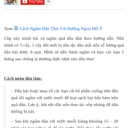
Xem
Cách Ngâm Dâu Tằm Với Đường Ngon Hết Ý
Clip này mình hái và ngâm quả dâu tằm theo hướng dẫn. Nhà
mình có 3 cây, 1 cây lớn mới bị dâu tặc đào mất nên số lượng quả
dâu hái được ít quá. Mình sẽ tiến hành ngâm và hẹn các bạn 1
tháng sau chúng ta thưởng thức rượu siro dâu nha!
Cách ngân dâu tằm:
– Dâu hái hoặc mua về các bạn cắt bỏ phần cuống trên đầu
quả rồi ngâm với nước muối để loại sạch bụi bẩn bám trên
quả dâu. Lưu ý, khi rửa dâu nên thao tác nhẹ nhàng để dâu
không bị nát.
– Sau khi ngâm dâu với nước muối loãng khoảng 15 – 20
phút các bạn vớt ra rổ để ráo nước. Tiếp theo, lấy nước sôi