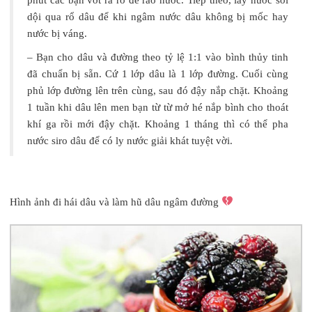
dội qua rổ dâu để khi ngâm nước dâu không bị mốc hay
nước bị váng.
– Bạn cho dâu và đường theo tỷ lệ 1:1 vào bình thủy tinh
đã chuẩn bị sẵn. Cứ 1 lớp dâu là 1 lớp đường. Cuối cùng
phủ lớp đường lên trên cùng, sau đó đậy nắp chặt. Khoảng
1 tuần khi dâu lên men bạn từ từ mở hé nắp bình cho thoát
khí ga rồi mới đậy chặt. Khoảng 1 tháng thì có thể pha
nước siro dâu để có ly nước giải khát tuyệt vời.
Hình ảnh đi hái dâu và làm hũ dâu ngâm đường